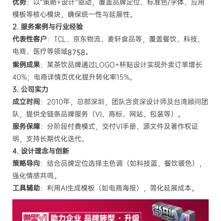
优势
：以“策略+设计”驱动，覆盖品牌定位、标准色/字体、应用
模板等核心模块，确保统一性与延展性。
2. 服务案例与行业经验
代表性客户
：TCL、京东物流、麦轩食品等，覆盖餐饮、科技、
电商、医疗等领域
。
8758
案例成果
：某茶饮品牌通过LOGO+杯贴设计实现外卖订单增长
40%；电商详情页优化提升转化率15%。
3. 公司实力
成立时间
：2010年，总部深圳，团队含资深设计师及台湾顾问团
队，提供全链条品牌服务（VI、商标、网站、包装等）。
服务保障
：分阶段付费模式，交付VI手册、源文件及著作权证
明，支持长期优化迭代。
4. 设计理念与创新
策略导向
：结合品牌定位选择主色调（如科技蓝、餐饮暖色），
强化情感共鸣。
工具辅助
：利用AI生成模板（如电商海报），简化延展成本。