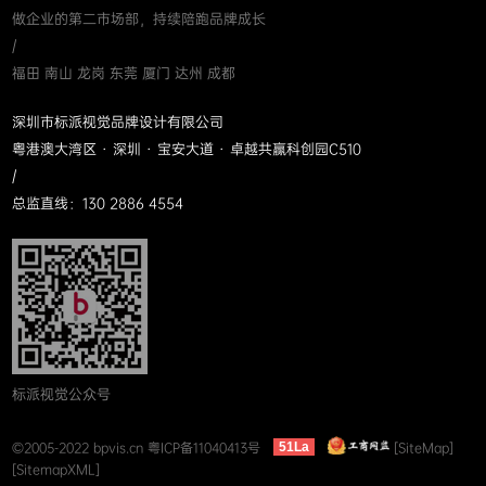
做企业的第二市场部，持续陪跑品牌成长
/
福田 南山 龙岗 东莞 厦门 达州 成都
深圳市标派视觉品牌设计有限公司
粤港澳大湾区 · 深圳 · 宝安大道 · 卓越共赢科创园C510
/
总监直线：130 2886 4554
标派视觉公众号
©2005-2022 bpvis.cn
粤ICP备11040413号
[SiteMap]
51La
[SitemapXML]