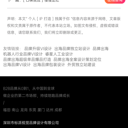
[ 口碑效应 ] 慢慢走红
声明：本文“ 个人 [ IP 打造 ] 独属于你 ”信息内容来源于网络，文章版
权和文责属于原作者，不代表本站立场。如图文有侵权、虚假或错误
信息，请您联系我们，我们将立即删除或更正。
友情链接：
品牌升级VI设计
出海品牌独立站设计
品牌出海
机器人行业品牌VI设计
睿星人工业设计
品牌出海超级单品爆品打造
品牌出海全案设计策划定位
出海品牌VI设计
出海品牌包装设计
外贸独立站建设
B2B品牌从0到1，从中国到全球
做企业的第二市场部，持续陪跑品牌成长
/
福田 南山 龙岗 东莞 厦门 达州 成都
深圳市标派视觉品牌设计有限公司