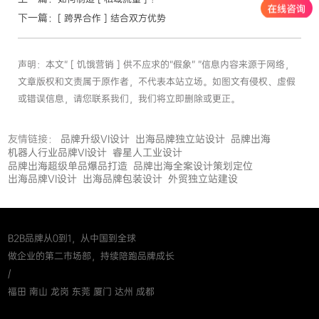
下一篇：
[ 跨界合作 ] 结合双方优势
声明：本文“ [ 饥饿营销 ] 供不应求的“假象” ”信息内容来源于网络，
文章版权和文责属于原作者，不代表本站立场。如图文有侵权、虚假
或错误信息，请您联系我们，我们将立即删除或更正。
友情链接：
品牌升级VI设计
出海品牌独立站设计
品牌出海
机器人行业品牌VI设计
睿星人工业设计
品牌出海超级单品爆品打造
品牌出海全案设计策划定位
出海品牌VI设计
出海品牌包装设计
外贸独立站建设
B2B品牌从0到1，从中国到全球
做企业的第二市场部，持续陪跑品牌成长
/
福田 南山 龙岗 东莞 厦门 达州 成都