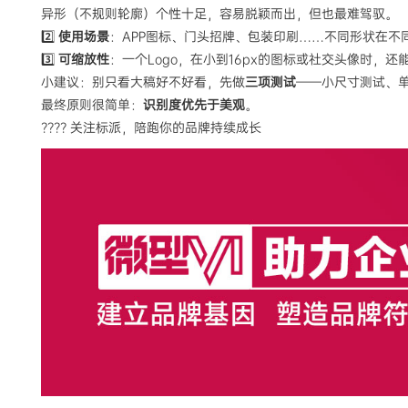
异形（不规则轮廓）个性十足，容易脱颖而出，但也最难驾驭。
2️⃣
使用场景
：APP图标、门头招牌、包装印刷……不同形状在不同
3️⃣
可缩放性
：一个Logo，在小到16px的图标或社交头像时，
小建议：别只看大稿好不好看，先做
三项测试
——小尺寸测试、
最终原则很简单：
识别度优先于美观
。
???? 关注标派，陪跑你的品牌持续成长