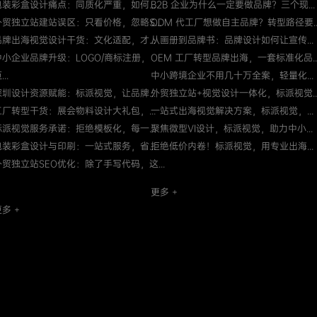
包装彩盒设计痛点：同质化严重，如何...
B2B 企业为什么一定要做品牌？三个现...
外贸独立站建站误区：只看价格，忽略S...
ODM 代工厂想做自主品牌？转型路径要..
品牌出海视觉设计干货：文化适配，才...
从画册到品牌书：品牌设计如何让宣传...
中小企业品牌升级：LOGO/商标注册，
OEM 工厂转型品牌出海，一套标准化品..
...
中小跨境企业不用几十万全案，轻量化...
深圳设计资源赋能：标派视觉，让品牌...
外贸独立站+视觉设计一体化，标派视觉..
工厂转型干货：展会物料设计大礼包，...
一站式出海视觉解决方案，标派视觉，...
标派视觉服务承诺：拒绝模板化，每一...
聚焦微型VI设计，标派视觉，助力中小...
包装彩盒设计与印刷：一站式服务，省...
拒绝低价内卷！标派视觉，用专业出海...
外贸独立站SEO优化：除了手写代码，这...
更多 +
多 +