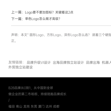
上一篇：
Logo要不要加图标？关键看这2点
下一篇：
单色Logo怎么做才高级？
声明：本文“ 圆形Logo、方形Logo、异形Logo怎么选？ 就
正。
友情链接：
品牌升级VI设计
出海品牌独立站设计
品牌出海
机器
外贸独立站建设
B2B品牌从0到1，从中国到全球
做企业的第二市场部，持续陪跑品牌成长
/
福田 南山 龙岗 东莞 厦门 达州 成都