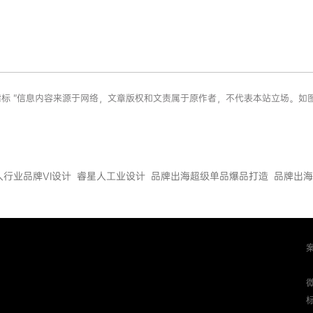
看三个硬指标 ”信息内容来源于网络，文章版权和文责属于原作者，不代表本站立场
人行业品牌VI设计
睿星人工业设计
品牌出海超级单品爆品打造
品牌出海