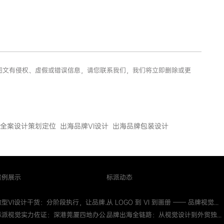
。如图文有侵权、虚假或错误信息，请您联系我们，我们将立即删除或更
全案设计策划定位
出海品牌VI设计
出海品牌包装设计
案例展示
标派动态
微型VI设计干货：分阶段执行，让品牌...
从 LOGO 到 VI 到画册 —— 品牌视觉...
标派视觉实力佐证：深港莞厦四地办公...
品牌出海全链路：从视觉设计到外贸独...