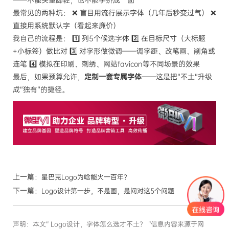
——不能头重脚轻，也不能字挤成一团
最常见的两种坑： ❌ 盲目用流行展示字体（几年后秒变过气） ❌
直接用系统默认字（看起来廉价）
我自己的流程是： 1️⃣ 列5个候选字体 2️⃣ 在目标尺寸（大标题
+小标签）做比对 3️⃣ 对字形做微调——调字距、改笔画、削角或
连笔 4️⃣ 模拟在印刷、刺绣、网站favicon等不同场景的效果
最后，如果预算允许，
定制一套专属字体
——这是把“不土”升级
成“独有”的捷径。
上一篇：
星巴克Logo为啥能火一百年？
下一篇：
Logo设计第一步，不是画，是问对这5个问题
声明：本文“ Logo设计，字体怎么选才不土？ ”信息内容来源于网