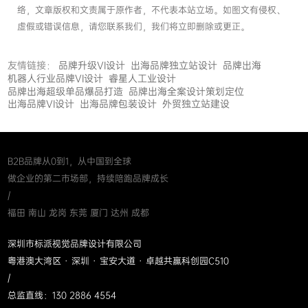
络，文章版权和文责属于原作者，不代表本站立场。如图文有侵权、
虚假或错误信息，请您联系我们，我们将立即删除或更正。
友情链接：
品牌升级VI设计
出海品牌独立站设计
品牌出海
机器人行业品牌VI设计
睿星人工业设计
品牌出海超级单品爆品打造
品牌出海全案设计策划定位
出海品牌VI设计
出海品牌包装设计
外贸独立站建设
B2B品牌从0到1，从中国到全球
做企业的第二市场部，持续陪跑品牌成长
/
福田 南山 龙岗 东莞 厦门 达州 成都
深圳市标派视觉品牌设计有限公司
粤港澳大湾区 · 深圳 · 宝安大道 · 卓越共赢科创园C510
/
总监直线：130 2886 4554