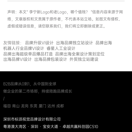
声明：本文“ 李宁新Logo和老Logo，哪个值钱？ ”信息内容来源于网
络，文章版权和文责属于原作者，不代表本站立场。如图文有侵权、
虚假或错误信息，请您联系我们，我们将立即删除或更正。
友情链接：
品牌升级VI设计
出海品牌独立站设计
品牌出海
机器人行业品牌VI设计
睿星人工业设计
品牌出海超级单品爆品打造
品牌出海全案设计策划定位
出海品牌VI设计
出海品牌包装设计
外贸独立站建设
B2B品牌从0到1，从中国到全球
做企业的第二市场部，持续陪跑品牌成长
/
福田 南山 龙岗 东莞 厦门 达州 成都
深圳市标派视觉品牌设计有限公司
粤港澳大湾区 · 深圳 · 宝安大道 · 卓越共赢科创园C510