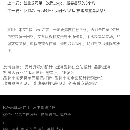
上一篇：
创业公司第一次做Logo，最容易踩的5个坑
下一篇：
快消品Logo设计：为什么“减法”更容易赢得货架？
声明：本文“ 做Logo之前，一定要先做商标检索，否则全白费 ”信息
内容来源于网络，文章版权和文责属于原作者，不代表本站立场。如
图文有侵权、虚假或错误信息，请您联系我们，我们将立即删除或更
正。
友情链接：
品牌升级VI设计
出海品牌独立站设计
品牌出海
机器人行业品牌VI设计
睿星人工业设计
品牌出海超级单品爆品打造
品牌出海全案设计策划定位
出海品牌VI设计
出海品牌包装设计
外贸独立站建设
B2B品牌从0到1，从中国到全球
做企业的第二市场部，持续陪跑品牌成长
/
福田 南山 龙岗 东莞 厦门 达州 成都