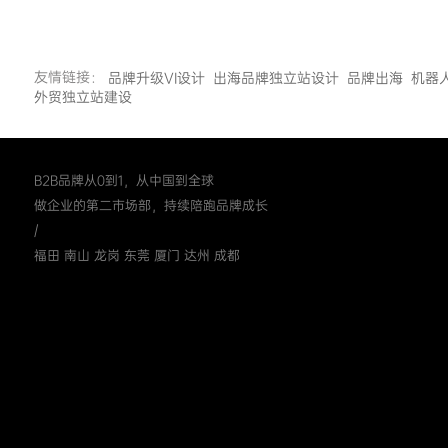
友情链接：
品牌升级VI设计
出海品牌独立站设计
品牌出海
机器
外贸独立站建设
B2B品牌从0到1，从中国到全球
做企业的第二市场部，持续陪跑品牌成长
/
福田 南山 龙岗 东莞 厦门 达州 成都