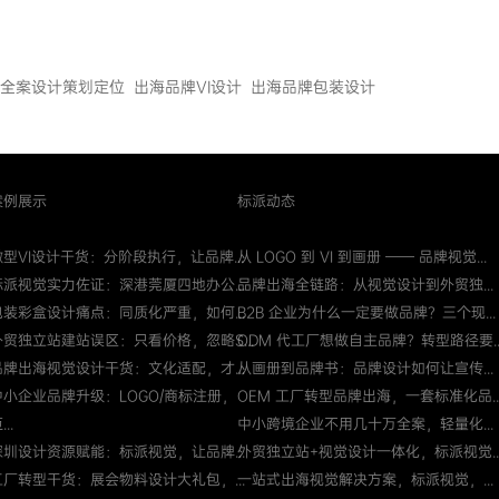
全案设计策划定位
出海品牌VI设计
出海品牌包装设计
案例展示
标派动态
微型VI设计干货：分阶段执行，让品牌...
从 LOGO 到 VI 到画册 —— 品牌视觉...
标派视觉实力佐证：深港莞厦四地办公...
品牌出海全链路：从视觉设计到外贸独...
包装彩盒设计痛点：同质化严重，如何...
B2B 企业为什么一定要做品牌？三个现...
外贸独立站建站误区：只看价格，忽略S...
ODM 代工厂想做自主品牌？转型路径要..
品牌出海视觉设计干货：文化适配，才...
从画册到品牌书：品牌设计如何让宣传...
中小企业品牌升级：LOGO/商标注册，
OEM 工厂转型品牌出海，一套标准化品..
...
中小跨境企业不用几十万全案，轻量化...
深圳设计资源赋能：标派视觉，让品牌...
外贸独立站+视觉设计一体化，标派视觉..
工厂转型干货：展会物料设计大礼包，...
一站式出海视觉解决方案，标派视觉，...