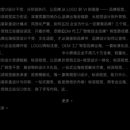
微型VI设计干货：分阶段执行，让品牌...
从 LOGO 到 VI 到画册 —— 品牌视觉...
标派视觉实力佐证：深港莞厦四地办公...
品牌出海全链路：从视觉设计到外贸独...
包装彩盒设计痛点：同质化严重，如何...
B2B 企业为什么一定要做品牌？三个现...
外贸独立站建站误区：只看价格，忽略S...
ODM 代工厂想做自主品牌？转型路径要..
品牌出海视觉设计干货：文化适配，才...
从画册到品牌书：品牌设计如何让宣传...
中小企业品牌升级：LOGO/商标注册，
OEM 工厂转型品牌出海，一套标准化品..
...
中小跨境企业不用几十万全案，轻量化...
深圳设计资源赋能：标派视觉，让品牌...
外贸独立站+视觉设计一体化，标派视觉..
工厂转型干货：展会物料设计大礼包，...
一站式出海视觉解决方案，标派视觉，...
标派视觉服务承诺：拒绝模板化，每一...
聚焦微型VI设计，标派视觉，助力中小...
包装彩盒设计与印刷：一站式服务，省...
拒绝低价内卷！标派视觉，用专业出海...
外贸独立站SEO优化：除了手写代码，这...
更多 +
多 +