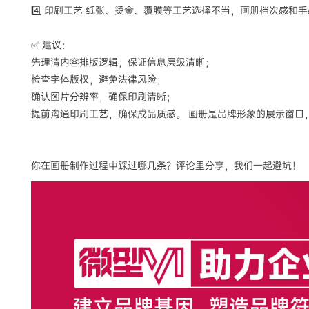
4️⃣ 印刷工艺 纸张、烫金、覆膜等工艺选择不当，画册档次感和
✅ 建议：
先理清内容排版逻辑，保证信息层级清晰；
检查字体版权，避免法律风险；
确认图片分辨率，确保印刷清晰；
提前沟通印刷工艺，确保成品质感。 画册是品牌形象的展示窗口
你在画册制作过程中踩过哪几条？评论里分享，我们一起避坑！