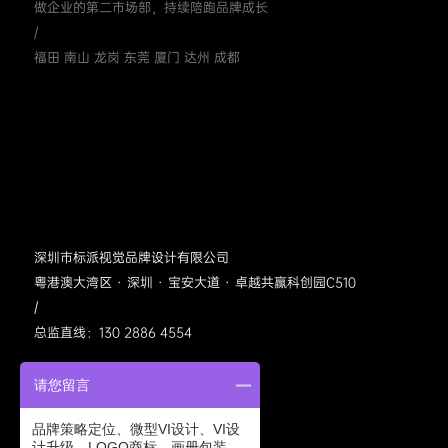
做企业的第二市场部，持续陪跑品牌成长
/
福田 南山 龙岗 东莞 厦门 达州 成都
深圳市标派视觉品牌设计有限公司
粤港澳大湾区 · 深圳 · 宝安大道 · 卓越共赢科创园C510
/
总监直线：130 2886 4554
请您留言
品牌策略定位、微型VI设计、VI设
计升级、LOGO商标、画册包装、