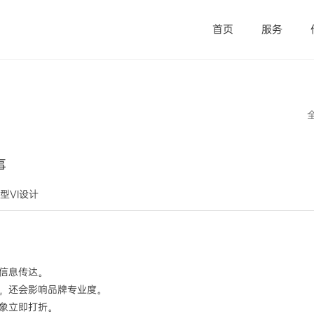
首页
服务
事
微型VI设计
响信息传达。
本高，还会影响品牌专业度。
形象立即打折。