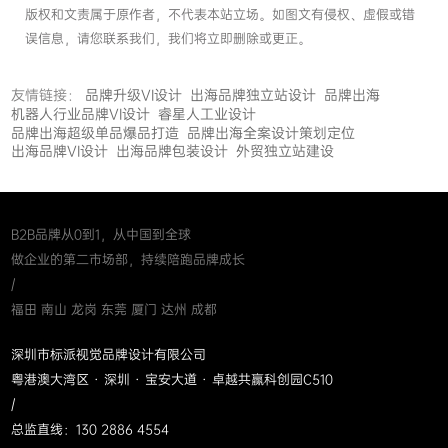
版权和文责属于原作者，不代表本站立场。如图文有侵权、虚假或错
误信息，请您联系我们，我们将立即删除或更正。
友情链接：
品牌升级VI设计
出海品牌独立站设计
品牌出海
机器人行业品牌VI设计
睿星人工业设计
品牌出海超级单品爆品打造
品牌出海全案设计策划定位
出海品牌VI设计
出海品牌包装设计
外贸独立站建设
B2B品牌从0到1，从中国到全球
做企业的第二市场部，持续陪跑品牌成长
/
福田 南山 龙岗 东莞 厦门 达州 成都
深圳市标派视觉品牌设计有限公司
粤港澳大湾区 · 深圳 · 宝安大道 · 卓越共赢科创园C510
/
总监直线：130 2886 4554