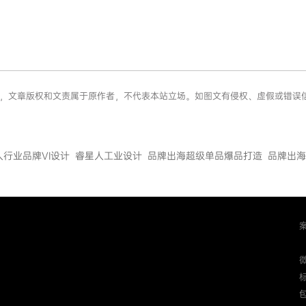
于网络，文章版权和文责属于原作者，不代表本站立场。如图文有侵权、虚假或错
人行业品牌VI设计
睿星人工业设计
品牌出海超级单品爆品打造
品牌出海