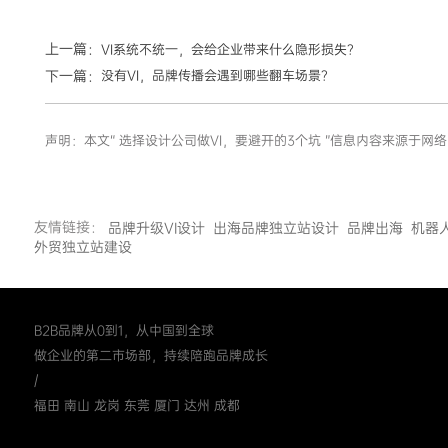
上一篇：
VI系统不统一，会给企业带来什么隐形损失？
下一篇：
没有VI，品牌传播会遇到哪些翻车场景？
声明：本文“ 选择设计公司做VI，要避开的3个坑 ”信息内容来源
友情链接：
品牌升级VI设计
出海品牌独立站设计
品牌出海
机器
外贸独立站建设
B2B品牌从0到1，从中国到全球
做企业的第二市场部，持续陪跑品牌成长
/
福田 南山 龙岗 东莞 厦门 达州 成都