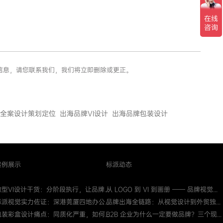
误信息，请您联系我们，我们将立即删除或更正。
全案设计策划定位
出海品牌VI设计
出海品牌包装设计
案例展示
标派动态
微型VI设计干货：分阶段执行，让品牌...
从 LOGO 到 VI 到画册 —— 品牌视觉...
标派视觉实力佐证：深港莞厦四地办公...
品牌出海全链路：从视觉设计到外贸独...
包装彩盒设计痛点：同质化严重，如何...
B2B 企业为什么一定要做品牌？三个现...