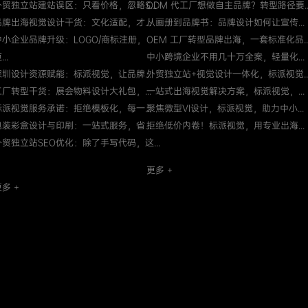
外贸独立站建站误区：只看价格，忽略S...
ODM 代工厂想做自主品牌？转型路径要..
品牌出海视觉设计干货：文化适配，才...
从画册到品牌书：品牌设计如何让宣传...
中小企业品牌升级：LOGO/商标注册，
OEM 工厂转型品牌出海，一套标准化品..
...
中小跨境企业不用几十万全案，轻量化...
深圳设计资源赋能：标派视觉，让品牌...
外贸独立站+视觉设计一体化，标派视觉..
工厂转型干货：展会物料设计大礼包，...
一站式出海视觉解决方案，标派视觉，...
标派视觉服务承诺：拒绝模板化，每一...
聚焦微型VI设计，标派视觉，助力中小...
包装彩盒设计与印刷：一站式服务，省...
拒绝低价内卷！标派视觉，用专业出海...
外贸独立站SEO优化：除了手写代码，这...
更多 +
多 +