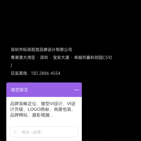
深圳市标派视觉品牌设计有限公司
粤港澳大湾区 · 深圳 · 宝安大道 · 卓越共赢科创园C510
/
总监直线：130 2886 4554
请您留言
品牌策略定位、微型VI设计、VI设
计升级、LOGO商标、画册包装、
品牌网站、摄影视频...
标派视觉公众号