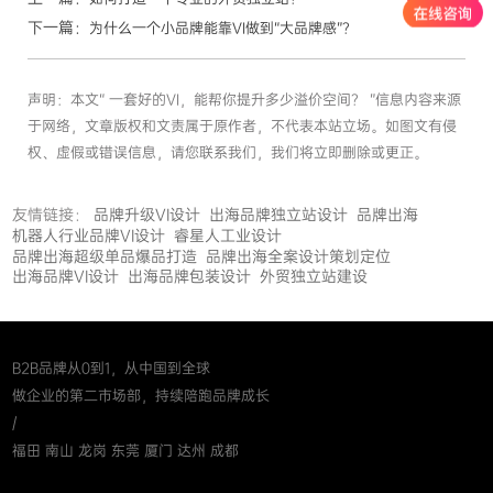
下一篇：
为什么一个小品牌能靠VI做到“大品牌感”？
声明：本文“ 一套好的VI，能帮你提升多少溢价空间？ ”信息内容来源
于网络，文章版权和文责属于原作者，不代表本站立场。如图文有侵
权、虚假或错误信息，请您联系我们，我们将立即删除或更正。
友情链接：
品牌升级VI设计
出海品牌独立站设计
品牌出海
机器人行业品牌VI设计
睿星人工业设计
品牌出海超级单品爆品打造
品牌出海全案设计策划定位
出海品牌VI设计
出海品牌包装设计
外贸独立站建设
B2B品牌从0到1，从中国到全球
做企业的第二市场部，持续陪跑品牌成长
/
福田 南山 龙岗 东莞 厦门 达州 成都