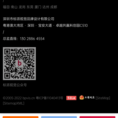
/
福田 南山 龙岗 东莞 厦门 达州 成都
深圳市标派视觉品牌设计有限公司
粤港澳大湾区 · 深圳 · 宝安大道 · 卓越共赢科创园C510
/
总监直线：130 2886 4554
标派视觉公众号
©2005-2022 bpvis.cn
粤ICP备11040413号
[SiteMap]
51La
[SitemapXML]