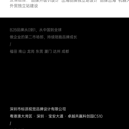
友情链接：
品牌升级VI设计
出海品牌独立站设计
品牌出海
机器
外贸独立站建设
B2B品牌从0到1，从中国到全球
做企业的第二市场部，持续陪跑品牌成长
/
福田 南山 龙岗 东莞 厦门 达州 成都
深圳市标派视觉品牌设计有限公司
粤港澳大湾区 · 深圳 · 宝安大道 · 卓越共赢科创园C510
/