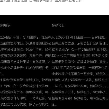
全案设计策划定位
出海品牌VI设计
出海品牌包装设计
案例展示
标派动态
微型VI设计干货：分阶段执行，让品牌...
从 LOGO 到 VI 到画册 —— 品牌视觉...
标派视觉实力佐证：深港莞厦四地办公...
品牌出海全链路：从视觉设计到外贸独...
包装彩盒设计痛点：同质化严重，如何...
B2B 企业为什么一定要做品牌？三个现...
外贸独立站建站误区：只看价格，忽略S...
ODM 代工厂想做自主品牌？转型路径要..
品牌出海视觉设计干货：文化适配，才...
从画册到品牌书：品牌设计如何让宣传...
中小企业品牌升级：LOGO/商标注册，
OEM 工厂转型品牌出海，一套标准化品..
...
中小跨境企业不用几十万全案，轻量化...
深圳设计资源赋能：标派视觉，让品牌...
外贸独立站+视觉设计一体化，标派视觉..
工厂转型干货：展会物料设计大礼包，...
一站式出海视觉解决方案，标派视觉，...
标派视觉服务承诺：拒绝模板化，每一...
聚焦微型VI设计，标派视觉，助力中小...
包装彩盒设计与印刷：一站式服务，省...
拒绝低价内卷！标派视觉，用专业出海...
外贸独立站SEO优化：除了手写代码，这...