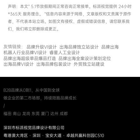
声明：本文“ 5.1节放假期间正常咨询正常接单。标派视觉提供 24小时
*365天 服务理念。 ”信息内容来源于网络，文章版权和文责属于原作
者，不代表本站立场。如图文有侵权、虚假或错误信息，请您联系我
们，我们将立即删除或更正。
友情链接：
品牌升级VI设计
出海品牌独立站设计
品牌出海
机器人行业品牌VI设计
睿星人工业设计
品牌出海超级单品爆品打造
品牌出海全案设计策划定位
出海品牌VI设计
出海品牌包装设计
外贸独立站建设
B2B品牌从0到1，从中国到全球
做企业的第二市场部，持续陪跑品牌成长
/
福田 南山 龙岗 东莞 厦门 达州 成都
深圳市标派视觉品牌设计有限公司
粤港澳大湾区 · 深圳 · 宝安大道 · 卓越共赢科创园C510