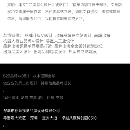
声明：本文“ 品牌怎么设计才被记住？ ”信息内容来源于网络，文章版
权和文责属于原作者，不代表本站立场。如图文有侵权、虚假或错误
信息，请您联系我们，我们将立即删除或更正。
友情链接：
品牌升级VI设计
出海品牌独立站设计
品牌出海
机器人行业品牌VI设计
睿星人工业设计
品牌出海超级单品爆品打造
品牌出海全案设计策划定位
出海品牌VI设计
出海品牌包装设计
外贸独立站建设
B2B品牌从0到1，从中国到全球
做企业的第二市场部，持续陪跑品牌成长
/
福田 南山 龙岗 东莞 厦门 达州 成都
深圳市标派视觉品牌设计有限公司
粤港澳大湾区 · 深圳 · 宝安大道 · 卓越共赢科创园C510
/