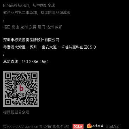
B2B品牌从0到1，从中国到全球
做企业的第二市场部，持续陪跑品牌成长
/
福田 南山 龙岗 东莞 厦门 达州 成都
深圳市标派视觉品牌设计有限公司
粤港澳大湾区 · 深圳 · 宝安大道 · 卓越共赢科创园C510
/
总监直线：130 2886 4554
标派视觉公众号
©2005-2022 bpvis.cn
粤ICP备11040413号
[SiteMap]
51La