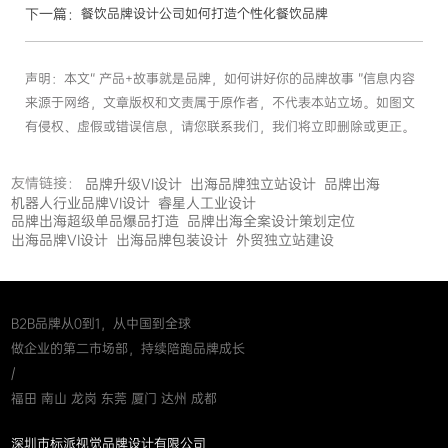
下一篇：
餐饮品牌设计公司如何打造个性化餐饮品牌
声明：本文“ 产品+故事就是品牌，如何讲好你的品牌故事 ”信息内容
来源于网络，文章版权和文责属于原作者，不代表本站立场。如图文
有侵权、虚假或错误信息，请您联系我们，我们将立即删除或更正。
友情链接：
品牌升级VI设计
出海品牌独立站设计
品牌出海
机器人行业品牌VI设计
睿星人工业设计
品牌出海超级单品爆品打造
品牌出海全案设计策划定位
出海品牌VI设计
出海品牌包装设计
外贸独立站建设
B2B品牌从0到1，从中国到全球
做企业的第二市场部，持续陪跑品牌成长
/
福田 南山 龙岗 东莞 厦门 达州 成都
深圳市标派视觉品牌设计有限公司