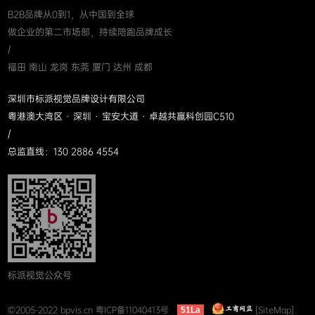
B2B品牌从0到1，从中国到全球
做企业的第二市场部，持续陪跑品牌成长
/
福田 南山 龙岗 东莞 厦门 达州 成都
深圳市标派视觉品牌设计有限公司
粤港澳大湾区 · 深圳 · 宝安大道 · 卓越共赢科创园C510
/
总监直线：130 2886 4554
标派视觉公众号
©2005-2022 bpvis.cn
粤ICP备11040413号
[SiteMap]
51La