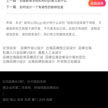
上一篇：
创建教育学校机构logo要注意什么
下一篇：
如何设计一个有调性的咖啡包装
声明：本文“ 装饰公司logo设计有什么讲究 ”信息内容来源于网络，文
章版权和文责属于原作者，不代表本站立场。如图文有侵权、虚假或
错误信息，请您联系我们，我们将立即删除或更正。
友情链接：
品牌升级VI设计
出海品牌独立站设计
品牌出海
机器人行业品牌VI设计
睿星人工业设计
品牌出海超级单品爆品打造
品牌出海全案设计策划定位
出海品牌VI设计
出海品牌包装设计
外贸独立站建设
B2B品牌从0到1，从中国到全球
做企业的第二市场部，持续陪跑品牌成长
/
福田 南山 龙岗 东莞 厦门 达州 成都