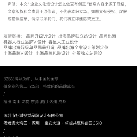
声明：本文“ 企业文化墙设计怎么做更有创意 ”信息内容来源于网络，
文章版权和文责属于原作者，不代表本站立场。如图文有侵权、虚假
或错误信息，请您联系我们，我们将立即删除或更正。
友情链接：
品牌升级VI设计
出海品牌独立站设计
品牌出海
机器人行业品牌VI设计
睿星人工业设计
品牌出海超级单品爆品打造
品牌出海全案设计策划定位
出海品牌VI设计
出海品牌包装设计
外贸独立站建设
B2B品牌从0到1，从中国到全球
做企业的第二市场部，持续陪跑品牌成长
/
福田 南山 龙岗 东莞 厦门 达州 成都
深圳市标派视觉品牌设计有限公司
粤港澳大湾区 · 深圳 · 宝安大道 · 卓越共赢科创园C510
/