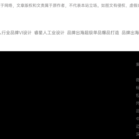
内容来源于网络，文章版权和文责属于原作者，不代表本站立场。如图文有侵权、虚
人行业品牌VI设计
睿星人工业设计
品牌出海超级单品爆品打造
品牌出海
迈