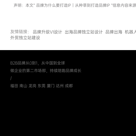
声明：本文“ 品牌为什么要打造IP｜从种草到打造品牌IP ”信息
友情链接：
品牌升级VI设计
出海品牌独立站设计
品牌出海
机器
外贸独立站建设
B2B品牌从0到1，从中国到全球
做企业的第二市场部，持续陪跑品牌成长
/
福田 南山 龙岗 东莞 厦门 达州 成都