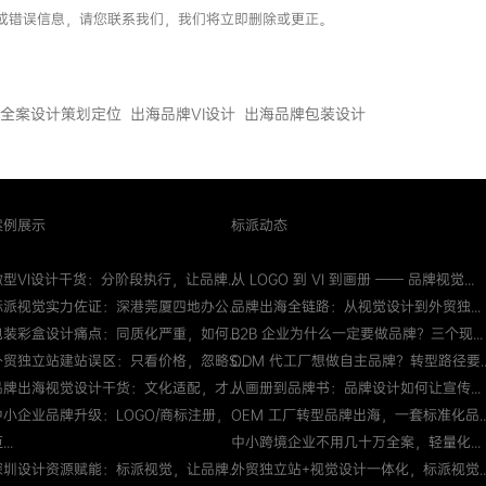
假或错误信息，请您联系我们，我们将立即删除或更正。
全案设计策划定位
出海品牌VI设计
出海品牌包装设计
案例展示
标派动态
微型VI设计干货：分阶段执行，让品牌...
从 LOGO 到 VI 到画册 —— 品牌视觉...
标派视觉实力佐证：深港莞厦四地办公...
品牌出海全链路：从视觉设计到外贸独...
包装彩盒设计痛点：同质化严重，如何...
B2B 企业为什么一定要做品牌？三个现...
外贸独立站建站误区：只看价格，忽略S...
ODM 代工厂想做自主品牌？转型路径要..
品牌出海视觉设计干货：文化适配，才...
从画册到品牌书：品牌设计如何让宣传...
中小企业品牌升级：LOGO/商标注册，
OEM 工厂转型品牌出海，一套标准化品..
...
中小跨境企业不用几十万全案，轻量化...
深圳设计资源赋能：标派视觉，让品牌...
外贸独立站+视觉设计一体化，标派视觉..