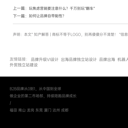
上一篇：
玩焦虑营销要注意什么？千万别玩“翻车”
下一篇：
如何让品牌自带黏性？
声明：本文“ 知产解答 | 商标不等于LOGO，别再傻傻分不清楚！
友情链接：
品牌升级VI设计
出海品牌独立站设计
品牌出海
机器
外贸独立站建设
B2B品牌从0到1，从中国到全球
做企业的第二市场部，持续陪跑品牌成长
/
福田 南山 龙岗 东莞 厦门 达州 成都