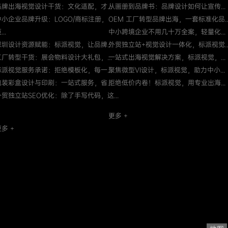
品牌出海视觉设计干货：文化适配，才...
从画册到品牌书：品牌设计如何让宣传...
中小企业品牌升级：LOGO/商标注册，
OEM 工厂转型品牌出海，一套标准化品..
...
中小跨境企业不用几十万全案，轻量化...
深圳设计资源赋能：标派视觉，让品牌...
外贸独立站+视觉设计一体化，标派视觉..
工厂转型干货：展会物料设计大礼包，...
一站式出海视觉解决方案，标派视觉，...
标派视觉服务承诺：拒绝模板化，每一...
聚焦微型VI设计，标派视觉，助力中小...
包装彩盒设计与印刷：一站式服务，省...
拒绝低价内卷！标派视觉，用专业出海...
外贸独立站SEO优化：除了手写代码，这...
更多 +
多 +