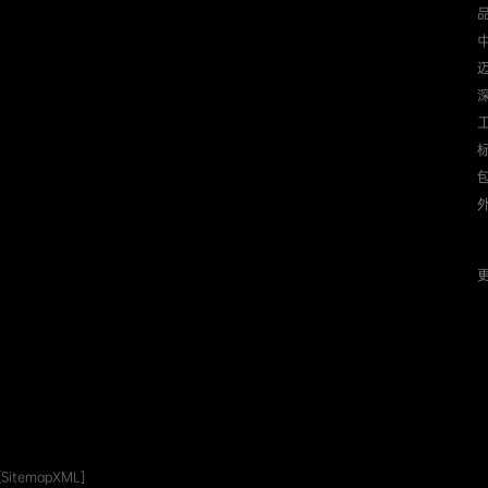
迈
更
[SitemapXML]