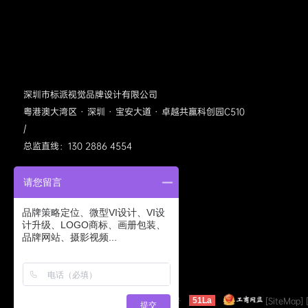
深圳市标派视觉品牌设计有限公司
粤港澳大湾区 · 深圳 · 宝安大道 · 卓越共赢科创园C510
/
总监直线：130 2886 4554
请您留言
品牌策略定位、微型VI设计、VI设
计升级、LOGO商标、画册包装、
品牌网站、摄影视频...
标派视觉公众号
©2005-2022 bpvis.cn
粤ICP备11040413号
[SiteMap]
51La
提交