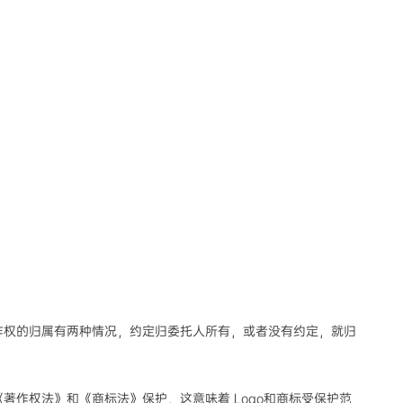
著作权的归属有两种情况，约定归委托人所有，或者没有约定，就归
《著作权法》和《商标法》保护，这意味着 Logo和商标受保护范