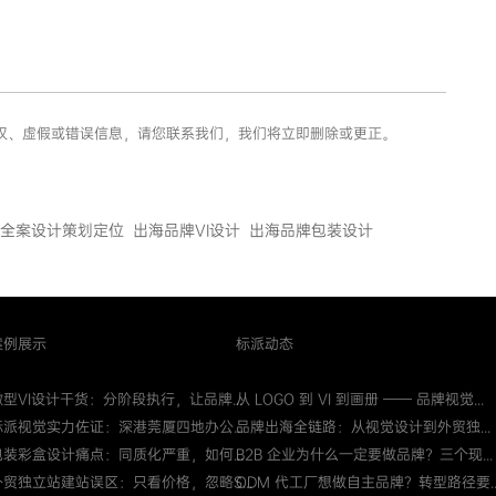
有侵权、虚假或错误信息，请您联系我们，我们将立即删除或更正。
全案设计策划定位
出海品牌VI设计
出海品牌包装设计
案例展示
标派动态
微型VI设计干货：分阶段执行，让品牌...
从 LOGO 到 VI 到画册 —— 品牌视觉...
标派视觉实力佐证：深港莞厦四地办公...
品牌出海全链路：从视觉设计到外贸独...
包装彩盒设计痛点：同质化严重，如何...
B2B 企业为什么一定要做品牌？三个现...
外贸独立站建站误区：只看价格，忽略S...
ODM 代工厂想做自主品牌？转型路径要..