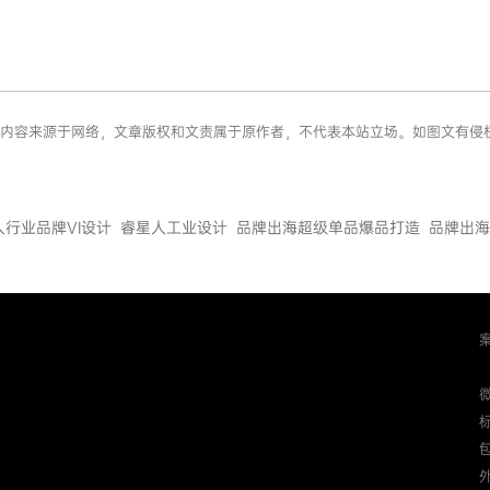
 ”信息内容来源于网络，文章版权和文责属于原作者，不代表本站立场。如图文
人行业品牌VI设计
睿星人工业设计
品牌出海超级单品爆品打造
品牌出海