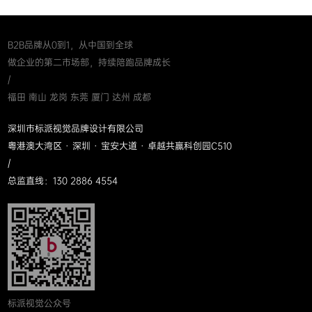
B2B品牌从0到1，从中国到全球
做企业的第二市场部，持续陪跑品牌成长
/
福田 南山 龙岗 东莞 厦门 达州 成都
深圳市标派视觉品牌设计有限公司
粤港澳大湾区 · 深圳 · 宝安大道 · 卓越共赢科创园C510
/
总监直线：130 2886 4554
标派视觉公众号