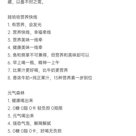
藏，以备不时之需。
娃哈哈营养快线
1.
有营养，会发光
2.
营养快线，幸福牵线
3.
营养美味一线牵
4.
健康美味一线牵
5.
鱼和熊掌不可兼得，但营养和美味却可以
6.
早上喝一瓶，精神一上午
7.
比果汁更好喝，比牛奶更营养
8.
香浓牛奶
+
纯正果汁，
15
种营养素一步到位
元气森林
1.
健康喝出来
2. 0
糖
0
脂
0
卡 轻负担
0
局限
3.
元气喝出来
4.
强劲气泡，解辣解腻
5. 0
糖
0
脂
0
卡，好喝无负担