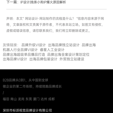
下一篇：
IP设计|线条小狗IP爆火原因解析
声明：本文“ 网站设计-网站制作的流程是什么？ ”信息内容来源于网
络，文章版权和文责属于原作者，不代表本站立场。如图文有侵权、
虚假或错误信息，请您联系我们，我们将立即删除或更正。
友情链接：
品牌升级VI设计
出海品牌独立站设计
品牌出海
机器人行业品牌VI设计
睿星人工业设计
品牌出海超级单品爆品打造
品牌出海全案设计策划定位
出海品牌VI设计
出海品牌包装设计
外贸独立站建设
B2B品牌从0到1，从中国到全球
做企业的第二市场部，持续陪跑品牌成长
/
福田 南山 龙岗 东莞 厦门 达州 成都
深圳市标派视觉品牌设计有限公司