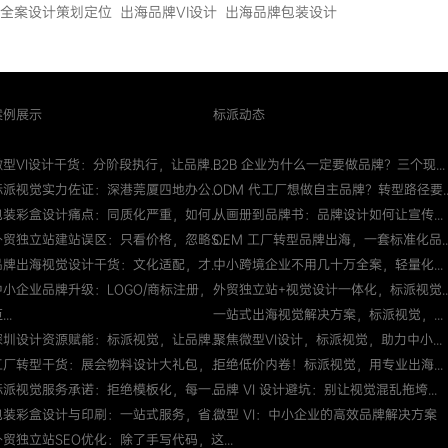
全案设计策划定位
出海品牌VI设计
出海品牌包装设计
案例展示
标派动态
微型VI设计干货：分阶段执行，让品牌...
B2B 企业为什么一定要做品牌？三个现...
标派视觉实力佐证：深港莞厦四地办公...
ODM 代工厂想做自主品牌？转型路径要..
包装彩盒设计痛点：同质化严重，如何...
从画册到品牌书：品牌设计如何让宣传...
外贸独立站建站误区：只看价格，忽略S...
OEM 工厂转型品牌出海，一套标准化品..
品牌出海视觉设计干货：文化适配，才...
中小跨境企业不用几十万全案，轻量化...
中小企业品牌升级：LOGO/商标注册，
外贸独立站+视觉设计一体化，标派视觉..
...
一站式出海视觉解决方案，标派视觉，...
深圳设计资源赋能：标派视觉，让品牌...
聚焦微型VI设计，标派视觉，助力中小...
工厂转型干货：展会物料设计大礼包，...
拒绝低价内卷！标派视觉，用专业出海...
标派视觉服务承诺：拒绝模板化，每一...
品牌 VI 设计避坑：别让视觉混乱拖垮...
包装彩盒设计与印刷：一站式服务，省...
微型 VI：中小企业的高效品牌解决方案
外贸独立站SEO优化：除了手写代码，这...