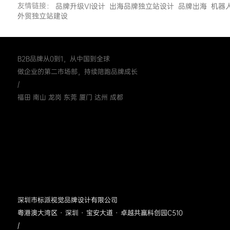
友情链接：
品牌升级VI设计
出海品牌独立站设计
品牌出海
机器
外贸独立站建设
B2B品牌从0到1，从中国到全球
做企业的第二市场部，持续陪跑品牌成长
/
福田 南山 龙岗 东莞 厦门 达州 成都
深圳市标派视觉品牌设计有限公司
粤港澳大湾区 · 深圳 · 宝安大道 · 卓越共赢科创园C510
/