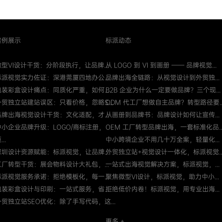
案例展示
标派动态
微型VI设计干货：分阶段执行，让品牌...
从 LOGO 到 VI 到画册 —— 品牌视觉...
标派视觉实力佐证：深港莞厦四地办公...
品牌出海全链路：从视觉设计到外贸独...
包装彩盒设计痛点：同质化严重，如何...
B2B 企业为什么一定要做品牌？三个现...
外贸独立站建站误区：只看价格，忽略S...
ODM 代工厂想做自主品牌？转型路径要..
品牌出海视觉设计干货：文化适配，才...
从画册到品牌书：品牌设计如何让宣传...
中小企业品牌升级：LOGO/商标注册，
OEM 工厂转型品牌出海，一套标准化品..
...
中小跨境企业不用几十万全案，轻量化...
深圳设计资源赋能：标派视觉，让品牌...
外贸独立站+视觉设计一体化，标派视觉..
工厂转型干货：展会物料设计大礼包，...
一站式出海视觉解决方案，标派视觉，...
标派视觉服务承诺：拒绝模板化，每一...
聚焦微型VI设计，标派视觉，助力中小...
包装彩盒设计与印刷：一站式服务，省...
拒绝低价内卷！标派视觉，用专业出海...
外贸独立站SEO优化：除了手写代码，这...
更多 +