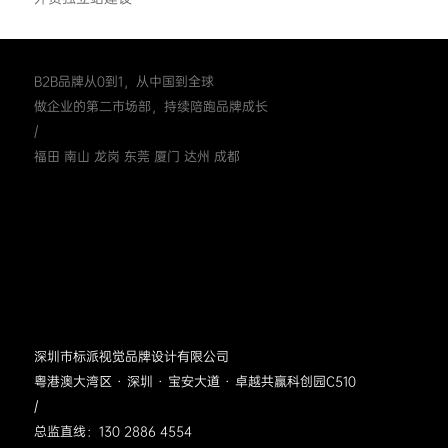
B2B品牌从0到1，从中国到全球
做企业的第二市场部，持续陪跑品牌成长
/
福田 南山 龙岗 东莞 厦门 达州 成都
深圳市标派视觉品牌设计有限公司
粤港澳大湾区 · 深圳 · 宝安大道 · 卓越共赢科创园C510
/
总监直线：130 2886 4554