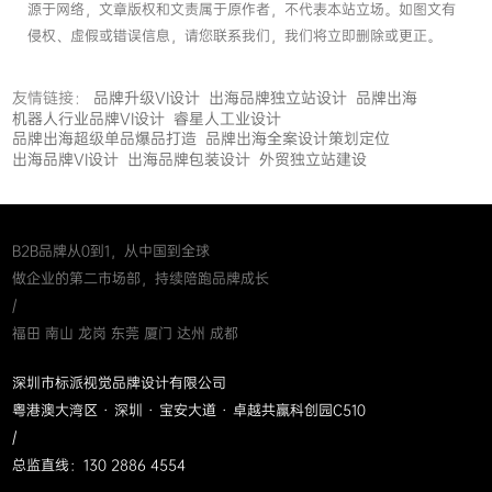
源于网络，文章版权和文责属于原作者，不代表本站立场。如图文有
侵权、虚假或错误信息，请您联系我们，我们将立即删除或更正。
友情链接：
品牌升级VI设计
出海品牌独立站设计
品牌出海
机器人行业品牌VI设计
睿星人工业设计
品牌出海超级单品爆品打造
品牌出海全案设计策划定位
出海品牌VI设计
出海品牌包装设计
外贸独立站建设
B2B品牌从0到1，从中国到全球
做企业的第二市场部，持续陪跑品牌成长
/
福田 南山 龙岗 东莞 厦门 达州 成都
深圳市标派视觉品牌设计有限公司
粤港澳大湾区 · 深圳 · 宝安大道 · 卓越共赢科创园C510
/
总监直线：130 2886 4554