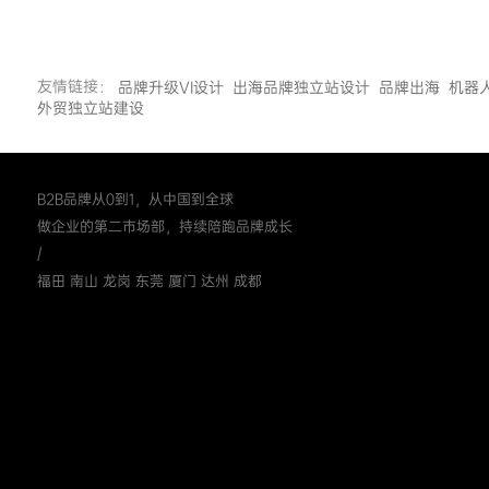
友情链接：
品牌升级VI设计
出海品牌独立站设计
品牌出海
机器
外贸独立站建设
B2B品牌从0到1，从中国到全球
做企业的第二市场部，持续陪跑品牌成长
/
福田 南山 龙岗 东莞 厦门 达州 成都