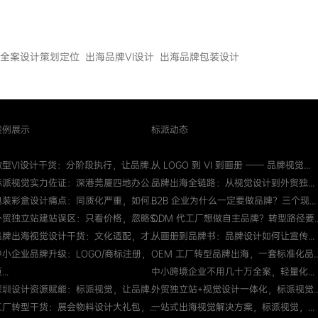
全案设计策划定位
出海品牌VI设计
出海品牌包装设计
案例展示
标派动态
微型VI设计干货：分阶段执行，让品牌...
从 LOGO 到 VI 到画册 —— 品牌视觉...
标派视觉实力佐证：深港莞厦四地办公...
品牌出海全链路：从视觉设计到外贸独...
包装彩盒设计痛点：同质化严重，如何...
B2B 企业为什么一定要做品牌？三个现...
外贸独立站建站误区：只看价格，忽略S...
ODM 代工厂想做自主品牌？转型路径要..
品牌出海视觉设计干货：文化适配，才...
从画册到品牌书：品牌设计如何让宣传...
中小企业品牌升级：LOGO/商标注册，
OEM 工厂转型品牌出海，一套标准化品..
...
中小跨境企业不用几十万全案，轻量化...
深圳设计资源赋能：标派视觉，让品牌...
外贸独立站+视觉设计一体化，标派视觉..
工厂转型干货：展会物料设计大礼包，...
一站式出海视觉解决方案，标派视觉，...