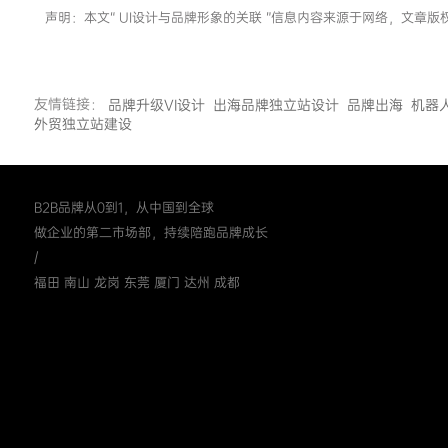
声明：本文“ UI设计与品牌形象的关联 ”信息内容来源于网络，文
友情链接：
品牌升级VI设计
出海品牌独立站设计
品牌出海
机器
外贸独立站建设
B2B品牌从0到1，从中国到全球
做企业的第二市场部，持续陪跑品牌成长
/
福田 南山 龙岗 东莞 厦门 达州 成都