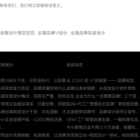
您联系我们，我们将立即删除或更正。
全案设计策划定位
出海品牌VI设计
出海品牌包装设计
案例展示
标派动态
微型VI设计干货：分阶段执行，让品牌...
从 LOGO 到 VI 到画册 —— 品牌视觉...
标派视觉实力佐证：深港莞厦四地办公...
品牌出海全链路：从视觉设计到外贸独...
包装彩盒设计痛点：同质化严重，如何...
B2B 企业为什么一定要做品牌？三个现...
外贸独立站建站误区：只看价格，忽略S...
ODM 代工厂想做自主品牌？转型路径要..
品牌出海视觉设计干货：文化适配，才...
从画册到品牌书：品牌设计如何让宣传...
中小企业品牌升级：LOGO/商标注册，
OEM 工厂转型品牌出海，一套标准化品..
...
中小跨境企业不用几十万全案，轻量化...
深圳设计资源赋能：标派视觉，让品牌...
外贸独立站+视觉设计一体化，标派视觉..