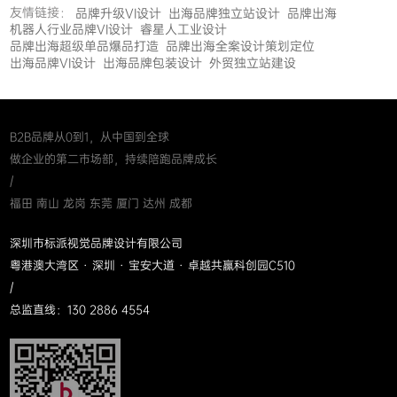
友情链接：
品牌升级VI设计
出海品牌独立站设计
品牌出海
机器人行业品牌VI设计
睿星人工业设计
品牌出海超级单品爆品打造
品牌出海全案设计策划定位
出海品牌VI设计
出海品牌包装设计
外贸独立站建设
B2B品牌从0到1，从中国到全球
做企业的第二市场部，持续陪跑品牌成长
/
福田 南山 龙岗 东莞 厦门 达州 成都
深圳市标派视觉品牌设计有限公司
粤港澳大湾区 · 深圳 · 宝安大道 · 卓越共赢科创园C510
/
总监直线：130 2886 4554