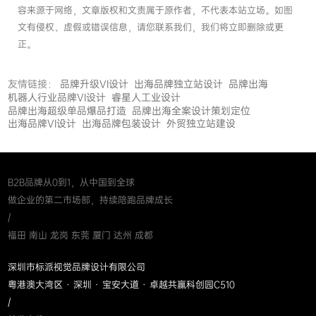
容来源于网络，文章版权和文责属于原作者，不代表本站立场。如图
文有侵权、虚假或错误信息，请您联系我们，我们将立即删除或更
正。
友情链接：
品牌升级VI设计
出海品牌独立站设计
品牌出海
机器人行业品牌VI设计
睿星人工业设计
品牌出海超级单品爆品打造
品牌出海全案设计策划定位
出海品牌VI设计
出海品牌包装设计
外贸独立站建设
B2B品牌从0到1，从中国到全球
做企业的第二市场部，持续陪跑品牌成长
/
福田 南山 龙岗 东莞 厦门 达州 成都
深圳市标派视觉品牌设计有限公司
粤港澳大湾区 · 深圳 · 宝安大道 · 卓越共赢科创园C510
/