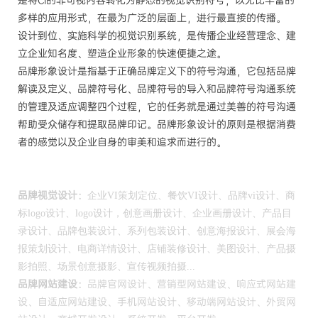
是将CI的非可视内容转化为静态的视觉识别符号，以无比丰富的
多样的应用形式，在最为广泛的层面上，进行最直接的传播。
设计到位、实施科学的视觉识别系统，是传播企业经营理念、建
立企业知名度、塑造企业形象的快速便捷之途。
品牌形象设计是指基于正确品牌定义下的符号沟通，它包括品牌
解读及定义、品牌符号化、品牌符号的导入和品牌符号沟通系统
的管理及适应调整四个过程，它的任务就是通过美善的符号沟通
帮助受众储存和提取品牌印记。品牌形象设计的原则是根据消费
者的感觉以及企业自身的审美和追求而进行的。
品
牌视觉设计：
企业VI策划定位、餐饮VI设计、品牌vi设计、商
标logo设计、logo设计，创意画册设计、企业画册设计、产品目
录设计、品牌包装设计、系列包装设计、创意海报设计、展会海
报策划设计、电商详情设计、店铺装修设计、美图设计、产品摄
影拍照、场景创意摄影、宣传视频拍摄...
品牌网站建设：
品牌官网设计、营销型网站建设、响应式网站建
设、自适应网站建设、手机网站设计、移动端网站设计、外贸网