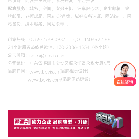
站设计、商城开发设计、系统开发、平台开发...
配套服务：
域名、空间、虚拟主机、独享服务器、企业邮箱、金
牌邮局、老板邮局、网站ICP备案、域名实名认证、网站维护、网
站备份、技术服务、网站杀毒...
创意热线：0755-2739 0983 QQ：1303322166
24小时服务热线兼微信：130-2886-4554（林小姐）
公司邮箱：
sales@bpvis.com
公司地址：广东省深圳市宝安区福永街道永华大厦6层
品牌官网：
(品牌视觉设计)
www.bpvis.cn
(品牌网站建设)
www.bpvis.com