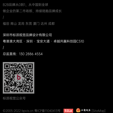
B2B品牌从0到1，从中国到全球
做企业的第二市场部，持续陪跑品牌成长
/
福田 南山 龙岗 东莞 厦门 达州 成都
深圳市标派视觉品牌设计有限公司
粤港澳大湾区 · 深圳 · 宝安大道 · 卓越共赢科创园C510
/
总监直线：130 2886 4554
标派视觉公众号
©2005-2022 bpvis.cn
粤ICP备11040413号
[SiteMap]
51La