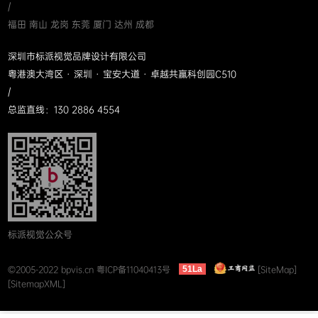
/
福田 南山 龙岗 东莞 厦门 达州 成都
深圳市标派视觉品牌设计有限公司
粤港澳大湾区 · 深圳 · 宝安大道 · 卓越共赢科创园C510
/
总监直线：130 2886 4554
标派视觉公众号
©2005-2022 bpvis.cn
粤ICP备11040413号
[SiteMap]
51La
[SitemapXML]