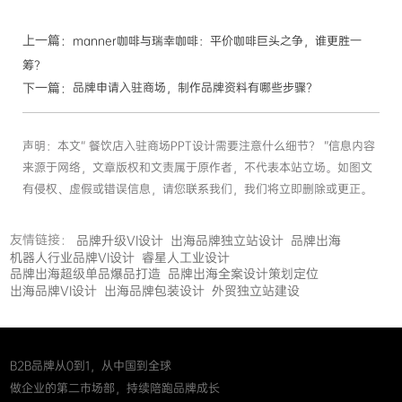
上一篇：
manner咖啡与瑞幸咖啡：平价咖啡巨头之争，谁更胜一
筹？
下一篇：
品牌申请入驻商场，制作品牌资料有哪些步骤？
声明：本文“ 餐饮店入驻商场PPT设计需要注意什么细节？ ”信息内容
来源于网络，文章版权和文责属于原作者，不代表本站立场。如图文
有侵权、虚假或错误信息，请您联系我们，我们将立即删除或更正。
友情链接：
品牌升级VI设计
出海品牌独立站设计
品牌出海
机器人行业品牌VI设计
睿星人工业设计
品牌出海超级单品爆品打造
品牌出海全案设计策划定位
出海品牌VI设计
出海品牌包装设计
外贸独立站建设
B2B品牌从0到1，从中国到全球
做企业的第二市场部，持续陪跑品牌成长