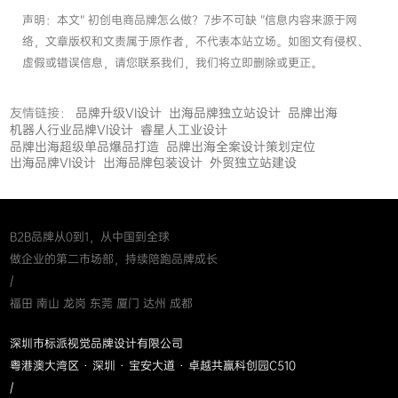
声明：本文“ 初创电商品牌怎么做？7步不可缺 ”信息内容来源于网
络，文章版权和文责属于原作者，不代表本站立场。如图文有侵权、
虚假或错误信息，请您联系我们，我们将立即删除或更正。
友情链接：
品牌升级VI设计
出海品牌独立站设计
品牌出海
机器人行业品牌VI设计
睿星人工业设计
品牌出海超级单品爆品打造
品牌出海全案设计策划定位
出海品牌VI设计
出海品牌包装设计
外贸独立站建设
B2B品牌从0到1，从中国到全球
做企业的第二市场部，持续陪跑品牌成长
/
福田 南山 龙岗 东莞 厦门 达州 成都
深圳市标派视觉品牌设计有限公司
粤港澳大湾区 · 深圳 · 宝安大道 · 卓越共赢科创园C510
/