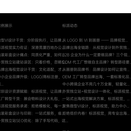
案例展示
标派动态
微型VI设计干货：分阶段执行，让品牌...
从 LOGO 到 VI 到画册 —— 品牌视觉...
标派视觉实力佐证：深港莞厦四地办公...
品牌出海全链路：从视觉设计到外贸独...
包装彩盒设计痛点：同质化严重，如何...
B2B 企业为什么一定要做品牌？三个现...
外贸独立站建站误区：只看价格，忽略S...
ODM 代工厂想做自主品牌？转型路径要..
品牌出海视觉设计干货：文化适配，才...
从画册到品牌书：品牌设计如何让宣传...
中小企业品牌升级：LOGO/商标注册，
OEM 工厂转型品牌出海，一套标准化品..
...
中小跨境企业不用几十万全案，轻量化...
深圳设计资源赋能：标派视觉，让品牌...
外贸独立站+视觉设计一体化，标派视觉..
工厂转型干货：展会物料设计大礼包，...
一站式出海视觉解决方案，标派视觉，...
标派视觉服务承诺：拒绝模板化，每一...
聚焦微型VI设计，标派视觉，助力中小...
包装彩盒设计与印刷：一站式服务，省...
拒绝低价内卷！标派视觉，用专业出海...
外贸独立站SEO优化：除了手写代码，这...