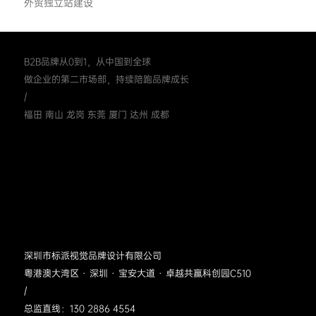
外贸独立站建设
B2B品牌从0到1，从中国到全球
做企业的第二市场部，持续陪跑品牌成长
/
福田 南山 龙岗 东莞 厦门 达州 成都
深圳市标派视觉品牌设计有限公司
粤港澳大湾区 · 深圳 · 宝安大道 · 卓越共赢科创园C510
/
总监直线：130 2886 4554