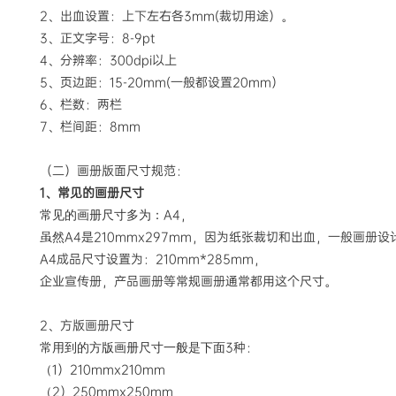
2、出血设置：上下左右各3mm(裁切用途）。
3、正文字号：8-9pt
4、分辨率：300dpi以上
5、页边距：15-20mm(一般都设置20mm）
6、栏数：两栏
7、栏间距：8mm
（二）画册版面尺寸规范：
1、常见的画册尺寸
A4，
常见的画册尺寸多为：
A4是210mmx297mm，因为纸张裁切和出血，一般画册
虽然
A4成品尺寸设置为：210mm*285mm，
企业宣传册，产品画册等常规画册通常都用这个尺寸。
2、方版画册尺寸
3种：
常用到的方版画册尺寸一般是下面
1）210mmx210mm
（
2）250mmx250mm
（