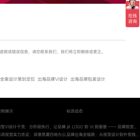
、虚假或错误信息，请您联系我们，我们将立即删除或更正。
全案设计策划定位
出海品牌VI设计
出海品牌包装设计
案例展示
标派动态
微型VI设计干货：分阶段执行，让品牌...
从 LOGO 到 VI 到画册 —— 品牌视觉...
标派视觉实力佐证：深港莞厦四地办公...
品牌出海全链路：从视觉设计到外贸独...