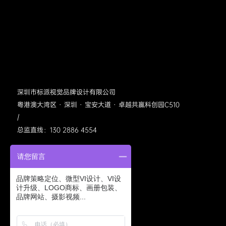
深圳市标派视觉品牌设计有限公司
粤港澳大湾区 · 深圳 · 宝安大道 · 卓越共赢科创园C510
/
总监直线：130 2886 4554
请您留言
品牌策略定位、微型VI设计、VI设
计升级、LOGO商标、画册包装、
品牌网站、摄影视频...
标派视觉公众号