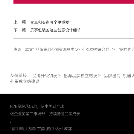
上一篇：
卖点和买点哪个更重要？
下一篇：
乐事包装的这些创意设计细节
声明：本文“ 品牌策划公司有哪些类型？什么类型适合自己？ ”信
友情链接：
品牌升级VI设计
出海品牌独立站设计
品牌出海
机器
外贸独立站建设
B2B品牌从0到1，从中国到全球
做企业的第二市场部，持续陪跑品牌成长
/
福田 南山 龙岗 东莞 厦门 达州 成都