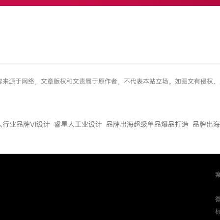
息内容来源于网络，文章版权和文责属于原作者，不代表本站立场。如图文有侵权
人行业品牌VI设计
睿星人工业设计
品牌出海超级单品爆品打造
品牌出海