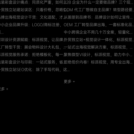
包装彩盒设计痛点：同质化严重，如何...
B2B 企业为什么一定要做品牌？三个现...
外贸独立站建站误区：只看价格，忽略S...
ODM 代工厂想做自主品牌？转型路径要..
品牌出海视觉设计干货：文化适配，才...
从画册到品牌书：品牌设计如何让宣传...
中小企业品牌升级：LOGO/商标注册，
OEM 工厂转型品牌出海，一套标准化品..
...
中小跨境企业不用几十万全案，轻量化...
深圳设计资源赋能：标派视觉，让品牌...
外贸独立站+视觉设计一体化，标派视觉..
工厂转型干货：展会物料设计大礼包，...
一站式出海视觉解决方案，标派视觉，...
标派视觉服务承诺：拒绝模板化，每一...
聚焦微型VI设计，标派视觉，助力中小...
包装彩盒设计与印刷：一站式服务，省...
拒绝低价内卷！标派视觉，用专业出海...
外贸独立站SEO优化：除了手写代码，这...
更多 +
多 +