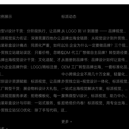
案例展示
标派动态
微型VI设计干货：分阶段执行，让品牌...
从 LOGO 到 VI 到画册 —— 品牌视觉...
标派视觉实力佐证：深港莞厦四地办公...
品牌出海全链路：从视觉设计到外贸独...
包装彩盒设计痛点：同质化严重，如何...
B2B 企业为什么一定要做品牌？三个现...
外贸独立站建站误区：只看价格，忽略S...
ODM 代工厂想做自主品牌？转型路径要..
品牌出海视觉设计干货：文化适配，才...
从画册到品牌书：品牌设计如何让宣传...
中小企业品牌升级：LOGO/商标注册，
OEM 工厂转型品牌出海，一套标准化品..
...
中小跨境企业不用几十万全案，轻量化...
深圳设计资源赋能：标派视觉，让品牌...
外贸独立站+视觉设计一体化，标派视觉..
工厂转型干货：展会物料设计大礼包，...
一站式出海视觉解决方案，标派视觉，...
标派视觉服务承诺：拒绝模板化，每一...
聚焦微型VI设计，标派视觉，助力中小...
包装彩盒设计与印刷：一站式服务，省...
拒绝低价内卷！标派视觉，用专业出海...
外贸独立站SEO优化：除了手写代码，这...
更多 +
多 +