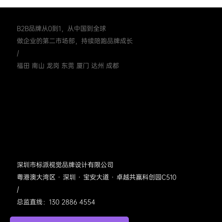
B2B品牌从0到1，从中国到全球
做企业的第二市场部，持续陪跑品牌成长
/
福田 南山 龙岗 东莞 厦门 达州 成都
深圳市标派视觉品牌设计有限公司
粤港澳大湾区 · 深圳 · 宝安大道 · 卓越共赢科创园C510
/
总监直线：130 2886 4554