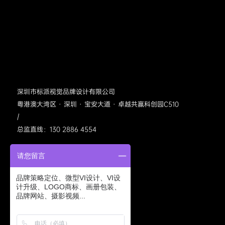
深圳市标派视觉品牌设计有限公司
粤港澳大湾区 · 深圳 · 宝安大道 · 卓越共赢科创园C510
/
总监直线：130 2886 4554
请您留言
品牌策略定位、微型VI设计、VI设
计升级、LOGO商标、画册包装、
品牌网站、摄影视频...
标派视觉公众号