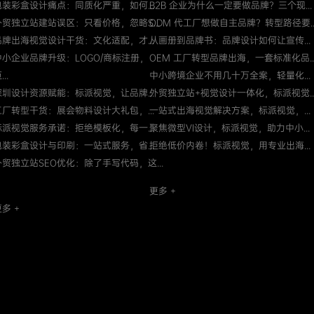
包装彩盒设计痛点：同质化严重，如何...
B2B 企业为什么一定要做品牌？三个现...
外贸独立站建站误区：只看价格，忽略S...
ODM 代工厂想做自主品牌？转型路径要..
品牌出海视觉设计干货：文化适配，才...
从画册到品牌书：品牌设计如何让宣传...
中小企业品牌升级：LOGO/商标注册，
OEM 工厂转型品牌出海，一套标准化品..
...
中小跨境企业不用几十万全案，轻量化...
深圳设计资源赋能：标派视觉，让品牌...
外贸独立站+视觉设计一体化，标派视觉..
工厂转型干货：展会物料设计大礼包，...
一站式出海视觉解决方案，标派视觉，...
标派视觉服务承诺：拒绝模板化，每一...
聚焦微型VI设计，标派视觉，助力中小...
包装彩盒设计与印刷：一站式服务，省...
拒绝低价内卷！标派视觉，用专业出海...
外贸独立站SEO优化：除了手写代码，这...
更多 +
多 +