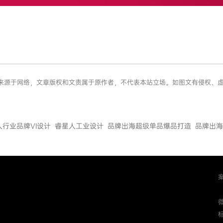
息内容来源于网络，文章版权和文责属于原作者，不代表本站立场。如图文有侵权
人行业品牌VI设计
睿星人工业设计
品牌出海超级单品爆品打造
品牌出海