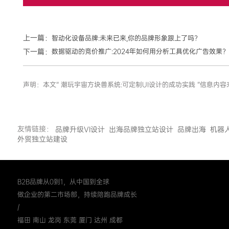
上一篇：
智动化设备品牌:未来已来,你的品牌形象跟上了吗?
下一篇：
数据驱动的竞价推广:2024年如何用分析工具优化广告效果?
声明：本文“ 潮玩宇宙方块兽系统:可定制UI设计的成功实践 ”信
友情链接：
品牌升级VI设计
出海品牌独立站设计
品牌出海
机器
外贸独立站建设
B2B品牌从0到1，从中国到全球
做企业的第二市场部，持续陪跑品牌成长
/
福田 南山 龙岗 东莞 厦门 达州 成都