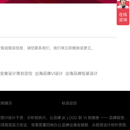
、虚假或错误信息，请您联系我们，我们将立即删除或更正。
全案设计策划定位
出海品牌VI设计
出海品牌包装设计
案例展示
标派动态
微型VI设计干货：分阶段执行，让品牌...
从 LOGO 到 VI 到画册 —— 品牌视觉...
标派视觉实力佐证：深港莞厦四地办公...
品牌出海全链路：从视觉设计到外贸独...