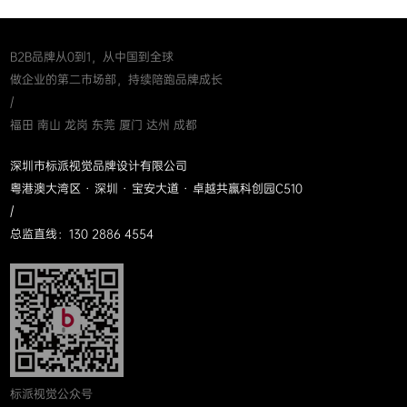
B2B品牌从0到1，从中国到全球
做企业的第二市场部，持续陪跑品牌成长
/
福田 南山 龙岗 东莞 厦门 达州 成都
深圳市标派视觉品牌设计有限公司
粤港澳大湾区 · 深圳 · 宝安大道 · 卓越共赢科创园C510
/
总监直线：130 2886 4554
标派视觉公众号