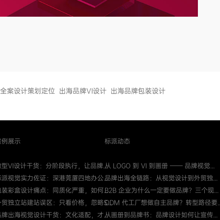
全案设计策划定位
出海品牌VI设计
出海品牌包装设计
案例展示
标派动态
微型VI设计干货：分阶段执行，让品牌...
从 LOGO 到 VI 到画册 —— 品牌视觉...
标派视觉实力佐证：深港莞厦四地办公...
品牌出海全链路：从视觉设计到外贸独...
包装彩盒设计痛点：同质化严重，如何...
B2B 企业为什么一定要做品牌？三个现...
外贸独立站建站误区：只看价格，忽略S...
ODM 代工厂想做自主品牌？转型路径要..
品牌出海视觉设计干货：文化适配，才...
从画册到品牌书：品牌设计如何让宣传...