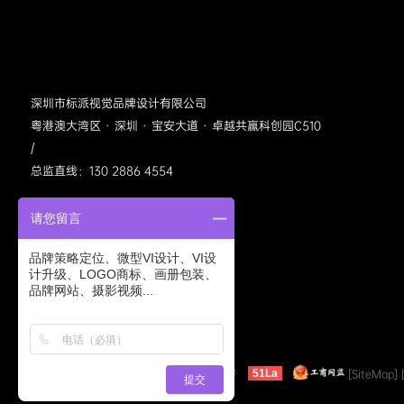
深圳市标派视觉品牌设计有限公司
粤港澳大湾区 · 深圳 · 宝安大道 · 卓越共赢科创园C510
/
总监直线：130 2886 4554
请您留言
品牌策略定位、微型VI设计、VI设
计升级、LOGO商标、画册包装、
品牌网站、摄影视频...
标派视觉公众号
©2005-2022 bpvis.cn
粤ICP备11040413号
[SiteMap]
51La
提交