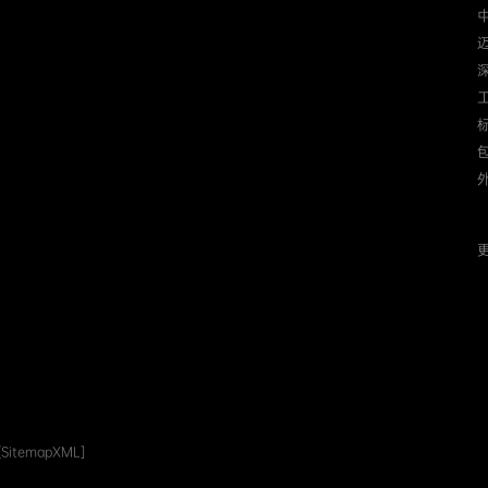
迈
更
[SitemapXML]