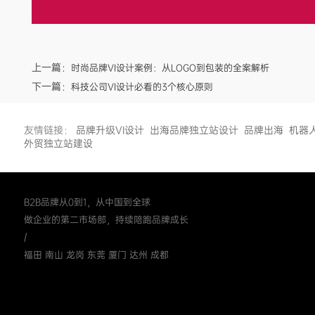
上一篇：
时尚品牌VI设计案例：从LOGO到包装的全案解析
下一篇：
科技公司VI设计必看的3个核心原则
友情链接：
品牌升级VI设计
出海品牌独立站设计
品牌出海
机器
外贸独立站建设
B2B品牌从0到1，从中国到全球
做企业的第二市场部，持续陪跑品牌成长
/
福田 南山 龙岗 东莞 厦门 达州 成都