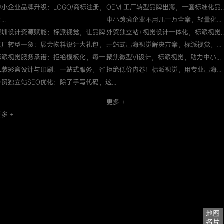
中小企业品牌升级：LOGO/商标注册，
OEM 工厂转型品牌出海，一套标准化品..
...
中小跨境企业不用几十万全案，轻量化...
深圳设计资源赋能：标派视觉，让品牌...
外贸独立站+视觉设计一体化，标派视觉..
工厂转型干货：展会物料设计大礼包，...
一站式出海视觉解决方案，标派视觉，...
标派视觉服务承诺：拒绝模板化，每一...
聚焦微型VI设计，标派视觉，助力中小...
包装彩盒设计与印刷：一站式服务，省...
拒绝低价内卷！标派视觉，用专业出海...
外贸独立站SEO优化：除了手写代码，这...
更多 +
多 +
地图
名片