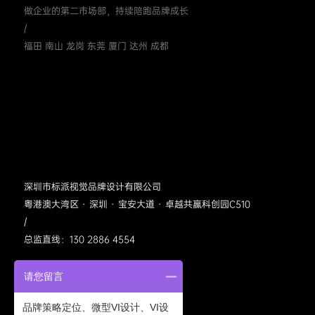
做企业的第二市场部，持续陪跑品牌成长
/
福田 南山 龙岗 东莞 厦门 达州 成都
深圳市标派视觉品牌设计有限公司
粤港澳大湾区 · 深圳 · 宝安大道 · 卓越共赢科创园C510
/
总监直线：130 2886 4554
请您留言
品牌策略定位、微型VI设计、VI设