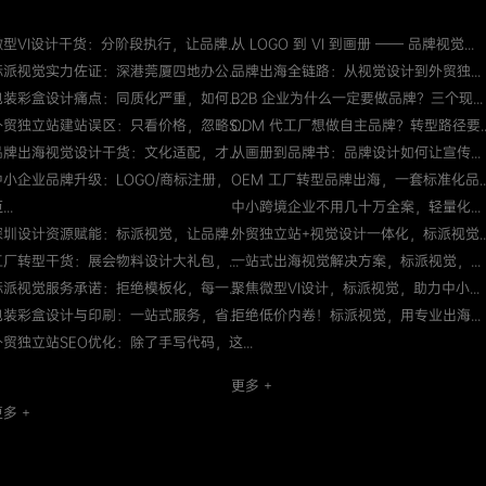
微型VI设计干货：分阶段执行，让品牌...
从 LOGO 到 VI 到画册 —— 品牌视觉...
标派视觉实力佐证：深港莞厦四地办公...
品牌出海全链路：从视觉设计到外贸独...
包装彩盒设计痛点：同质化严重，如何...
B2B 企业为什么一定要做品牌？三个现...
外贸独立站建站误区：只看价格，忽略S...
ODM 代工厂想做自主品牌？转型路径要..
品牌出海视觉设计干货：文化适配，才...
从画册到品牌书：品牌设计如何让宣传...
中小企业品牌升级：LOGO/商标注册，
OEM 工厂转型品牌出海，一套标准化品..
...
中小跨境企业不用几十万全案，轻量化...
深圳设计资源赋能：标派视觉，让品牌...
外贸独立站+视觉设计一体化，标派视觉..
工厂转型干货：展会物料设计大礼包，...
一站式出海视觉解决方案，标派视觉，...
标派视觉服务承诺：拒绝模板化，每一...
聚焦微型VI设计，标派视觉，助力中小...
包装彩盒设计与印刷：一站式服务，省...
拒绝低价内卷！标派视觉，用专业出海...
外贸独立站SEO优化：除了手写代码，这...
更多 +
多 +