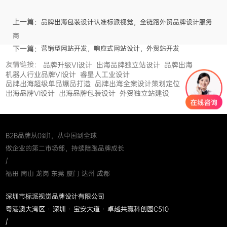
上一篇：
品牌出海包装设计认准标派视觉，全链路外贸品牌设计服务
商
下一篇：
营销型网站开发，响应式网站设计，外贸站开发
友情链接：
品牌升级VI设计
出海品牌独立站设计
品牌出海
机器人行业品牌VI设计
睿星人工业设计
品牌出海超级单品爆品打造
品牌出海全案设计策划定位
出海品牌VI设计
出海品牌包装设计
外贸独立站建设
B2B品牌从0到1，从中国到全球
做企业的第二市场部，持续陪跑品牌成长
/
福田 南山 龙岗 东莞 厦门 达州 成都
深圳市标派视觉品牌设计有限公司
粤港澳大湾区 · 深圳 · 宝安大道 · 卓越共赢科创园C510
/