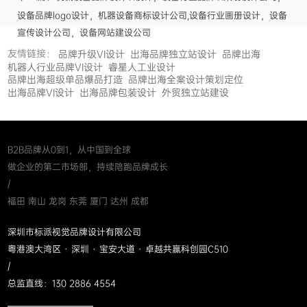
设备品牌logo设计，机器设备商标设计公司,设备行业画册设计，设备
宣传设计公司，设备网站建设公司
友情链接：
品牌升级VI设计
出海品牌独立站设计
品牌出海
机器人行业品牌VI设计
睿星人工业设计
品牌出海超级单品爆品打造
品牌出海全案设计策划定位
出海品牌VI设计
出海品牌包装设计
外贸独立站建设
B2B品牌从0到1，从中国到全球
做企业的第二市场部，持续陪跑品牌成长
/
福田 南山 龙岗 东莞 厦门 达州 成都
深圳市标派视觉品牌设计有限公司
粤港澳大湾区 · 深圳 · 宝安大道 · 卓越共赢科创园C510
/
总监直线：130 2886 4554