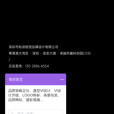
深圳市标派视觉品牌设计有限公司
粤港澳大湾区 · 深圳 · 宝安大道 · 卓越共赢科创园C510
/
总监直线：130 2886 4554
请您留言
品牌策略定位、微型VI设计、VI设
计升级、LOGO商标、画册包装、
品牌网站、摄影视频...
标派视觉公众号