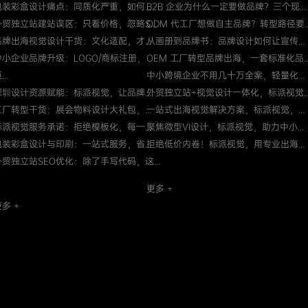
包装彩盒设计痛点：同质化严重，如何...
B2B 企业为什么一定要做品牌？三个现...
外贸独立站建站误区：只看价格，忽略S...
ODM 代工厂想做自主品牌？转型路径要..
品牌出海视觉设计干货：文化适配，才...
从画册到品牌书：品牌设计如何让宣传...
中小企业品牌升级：LOGO/商标注册，
OEM 工厂转型品牌出海，一套标准化品..
...
中小跨境企业不用几十万全案，轻量化...
深圳设计资源赋能：标派视觉，让品牌...
外贸独立站+视觉设计一体化，标派视觉..
工厂转型干货：展会物料设计大礼包，...
一站式出海视觉解决方案，标派视觉，...
标派视觉服务承诺：拒绝模板化，每一...
聚焦微型VI设计，标派视觉，助力中小...
包装彩盒设计与印刷：一站式服务，省...
拒绝低价内卷！标派视觉，用专业出海...
外贸独立站SEO优化：除了手写代码，这...
更多 +
多 +