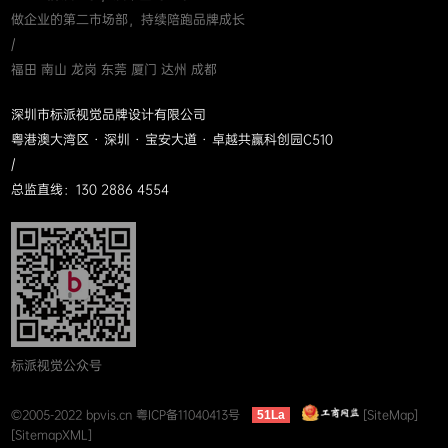
做企业的第二市场部，持续陪跑品牌成长
/
福田 南山 龙岗 东莞 厦门 达州 成都
深圳市标派视觉品牌设计有限公司
粤港澳大湾区 · 深圳 · 宝安大道 · 卓越共赢科创园C510
/
总监直线：130 2886 4554
标派视觉公众号
©2005-2022 bpvis.cn
粤ICP备11040413号
[SiteMap]
51La
[SitemapXML]