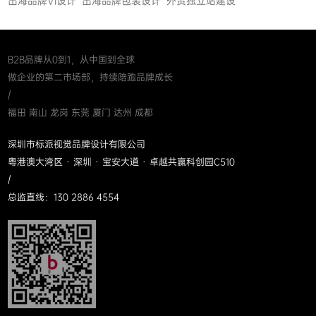
出海品牌VI设计
出海品牌包装设计
外贸独立站建设
B2B品牌从0到1，从中国到全球
做企业的第二市场部，持续陪跑品牌成长
/
福田 南山 龙岗 东莞 厦门 达州 成都
深圳市标派视觉品牌设计有限公司
粤港澳大湾区 · 深圳 · 宝安大道 · 卓越共赢科创园C510
/
总监直线：130 2886 4554