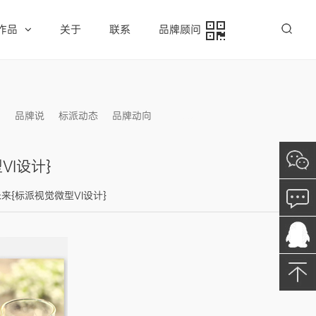
作品
关于
联系
品牌顾问
例
品牌说
标派动态
品牌动向
信息发布
VI设计}
新未来{标派视觉微型VI设计}