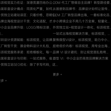
标派视觉实力佐证：深港莞厦四地办公...
ODM 代工厂想做自主品牌？转型路径要..
包装彩盒设计痛点：同质化严重，如何...
从画册到品牌书：品牌设计如何让宣传...
外贸独立站建站误区：只看价格，忽略S...
OEM 工厂转型品牌出海，一套标准化品..
品牌出海视觉设计干货：文化适配，才...
中小跨境企业不用几十万全案，轻量化...
中小企业品牌升级：LOGO/商标注册，
外贸独立站+视觉设计一体化，标派视觉..
...
一站式出海视觉解决方案，标派视觉，...
深圳设计资源赋能：标派视觉，让品牌...
聚焦微型VI设计，标派视觉，助力中小...
工厂转型干货：展会物料设计大礼包，...
拒绝低价内卷！标派视觉，用专业出海...
标派视觉服务承诺：拒绝模板化，每一...
品牌 VI 设计避坑：别让视觉混乱拖垮...
包装彩盒设计与印刷：一站式服务，省...
微型 VI：中小企业的高效品牌解决方案
外贸独立站SEO优化：除了手写代码，这...
更多 +
多 +