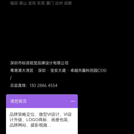
福田 南山 龙岗 东莞 厦门 达州 成都
深圳市标派视觉品牌设计有限公司
粤港澳大湾区 · 深圳 · 宝安大道 · 卓越共赢科创园C510
/
总监直线：130 2886 4554
请您留言
品牌策略定位、微型VI设计、VI设
计升级、LOGO商标、画册包装、
品牌网站、摄影视频...