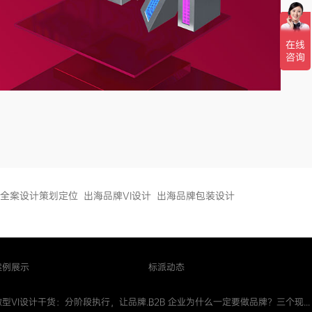
全案设计策划定位
出海品牌VI设计
出海品牌包装设计
案例展示
标派动态
微型VI设计干货：分阶段执行，让品牌...
B2B 企业为什么一定要做品牌？三个现...